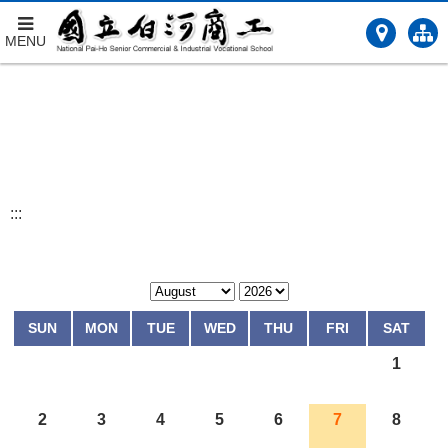
MENU
跳
到
主
要
內
容
:::
SUN
MON
TUE
WED
THU
FRI
SAT
1
2
3
4
5
6
7
8