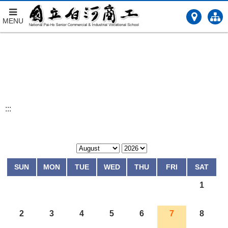
MENU
跳
到
主
要
內
容
:::
SUN
MON
TUE
WED
THU
FRI
SAT
1
2
3
4
5
6
7
8