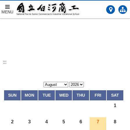
MENU
跳
到
主
要
內
容
:::
SUN
MON
TUE
WED
THU
FRI
SAT
1
2
3
4
5
6
7
8