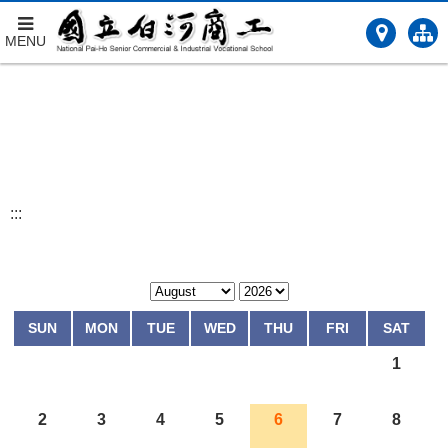
MENU
跳
到
主
要
內
容
:::
SUN
MON
TUE
WED
THU
FRI
SAT
1
2
3
4
5
6
7
8