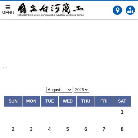
MENU
跳
到
主
要
內
容
:::
SUN
MON
TUE
WED
THU
FRI
SAT
1
2
3
4
5
6
7
8