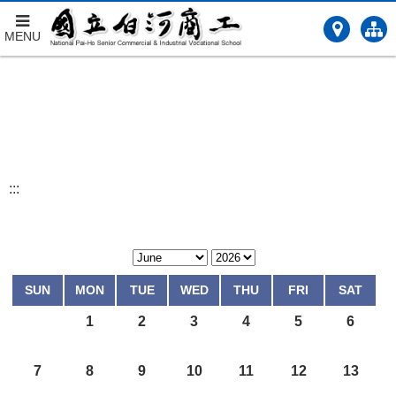
MENU
跳
到
主
要
內
容
:::
SUN
MON
TUE
WED
THU
FRI
SAT
1
2
3
4
5
6
7
8
9
10
11
12
13