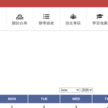
關於白商
辦學績效
招生專區
學習地圖
MON
TUE
WED
T
1
2
3