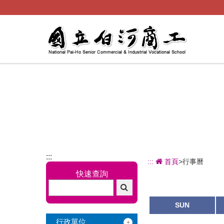
跳
到
主
要
內
容
:::
:::
首頁
>行事曆
快速查詢
SUN
行政單位