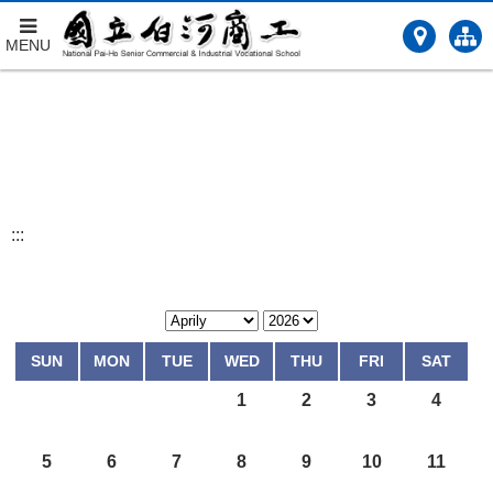
MENU
跳
到
主
要
內
容
:::
SUN
MON
TUE
WED
THU
FRI
SAT
1
2
3
4
5
6
7
8
9
10
11